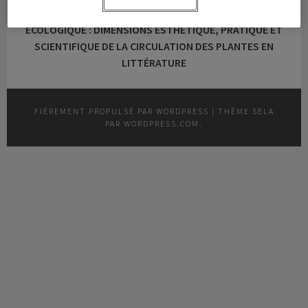
L’IMAGINAIRE BOTANIQUE ET LA SENSIBILITÉ
ÉCOLOGIQUE : DIMENSIONS ESTHÉTIQUE, PRATIQUE ET
SCIENTIFIQUE DE LA CIRCULATION DES PLANTES EN
LITTÉRATURE
FIÈREMENT PROPULSÉ PAR WORDPRESS
|
THÈME SELA
PAR
WORDPRESS.COM
.