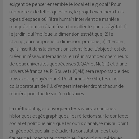
exigent de penser ensemble le local et le global? Pour
répondre à de telles questions, le projet examinera trois
types d’espace où l’être humain intervient de manière
marquée tout en étant à son tour affecté par le végétal: 1)
le jardin, qui implique la dimension esthétique; 2) le
champ, qui comprend la dimension pratique; 3) l’herbier,
qui s’inscrit dans la dimension scientifique. L’objectif est de
créer un réseau international en réunissant des chercheurs
de deux universités québécoises (UQAM et McGill) et d’une
université française. R. Bouvet (UQAM) sera responsable des
trois axes, appuyée par S. Posthumus (McGill); les cinq
collaborateurs de l’U. d’Angers interviendront chacun de
manière ponctuelle sur l’un des axes.
La méthodologie convoquera les savoirs botaniques,
historiques et géographiques, les réflexions sur le contexte
social et politique ainsi que les outils d’analyse mis au point
en géopoétique afin d’étudier la constitution des trois
figures de l’imaginaire botanique. Des outils numériques