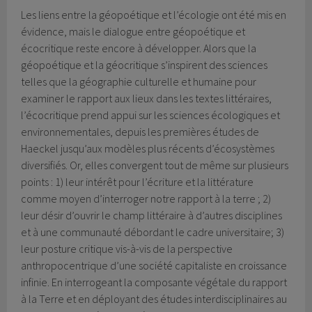
Les liens entre la géopoétique et l’écologie ont été mis en
évidence, mais le dialogue entre géopoétique et
écocritique reste encore à développer. Alors que la
géopoétique et la géocritique s’inspirent des sciences
telles que la géographie culturelle et humaine pour
examiner le rapport aux lieux dans les textes littéraires,
l’écocritique prend appui sur les sciences écologiques et
environnementales, depuis les premières études de
Haeckel jusqu’aux modèles plus récents d’écosystèmes
diversifiés. Or, elles convergent tout de même sur plusieurs
points : 1) leur intérêt pour l’écriture et la littérature
comme moyen d’interroger notre rapport à la terre ; 2)
leur désir d’ouvrir le champ littéraire à d’autres disciplines
et à une communauté débordant le cadre universitaire; 3)
leur posture critique vis-à-vis de la perspective
anthropocentrique d’une société capitaliste en croissance
infinie. En interrogeant la composante végétale du rapport
à la Terre et en déployant des études interdisciplinaires au