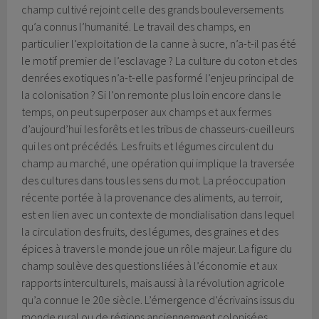
champ cultivé rejoint celle des grands bouleversements
qu’a connus l’humanité. Le travail des champs, en
particulier l’exploitation de la canne à sucre, n’a-t-il pas été
le motif premier de l’esclavage ? La culture du coton et des
denrées exotiques n’a-t-elle pas formé l’enjeu principal de
la colonisation ? Si l’on remonte plus loin encore dans le
temps, on peut superposer aux champs et aux fermes
d’aujourd’hui les forêts et les tribus de chasseurs-cueilleurs
qui les ont précédés. Les fruits et légumes circulent du
champ au marché, une opération qui implique la traversée
des cultures dans tous les sens du mot. La préoccupation
récente portée à la provenance des aliments, au terroir,
est en lien avec un contexte de mondialisation dans lequel
la circulation des fruits, des légumes, des graines et des
épices à travers le monde joue un rôle majeur. La figure du
champ soulève des questions liées à l’économie et aux
rapports interculturels, mais aussi à la révolution agricole
qu’a connue le 20e siècle. L’émergence d’écrivains issus du
monde rural ou de régions anciennement colonisées