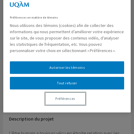
Préférences en matière de témoins
Nous utilisons des témoins (cookies) afin de collecter des
informations qui nous permettent d’améliorer votre expérience
Bouvet, Rachel, Stéphanie Posthumus, Jean-Pascal
sur le site, de vous proposer des contenus vidéo, d’analyser
Bilodeau et Noémie Dubé.
Entre les feuilles : Explorations de
les statistiques de fréquentation, etc. Vous pouvez
l’imaginaire botanique contemporain
. Presses universitaires
personnaliser votre choix en sélectionnant « Préférences ».
du Québec, collection « Approches de l’imaginaire, » 2024.
Autoriser les témoins
Par ailleurs, nous continuons nos recherches sur les
Tout refuser
relations entre les plantes et les êtres humains dans le
contexte du groupe de recherche interdisciplinaire sur le
Préférences
végétal et l’environnement (
GRIVE
).
Description du projet
L’être humain a toujours vécu en étroite relation avec les