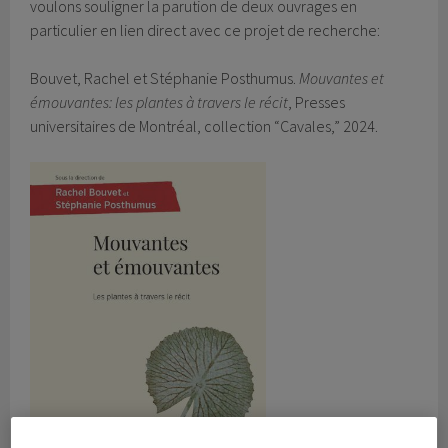
voulons souligner la parution de deux ouvrages en
particulier en lien direct avec ce projet de recherche:
Bouvet, Rachel et Stéphanie Posthumus.
Mouvantes et
émouvantes: les plantes à travers le récit
, Presses
universitaires de Montréal, collection “Cavales,” 2024.