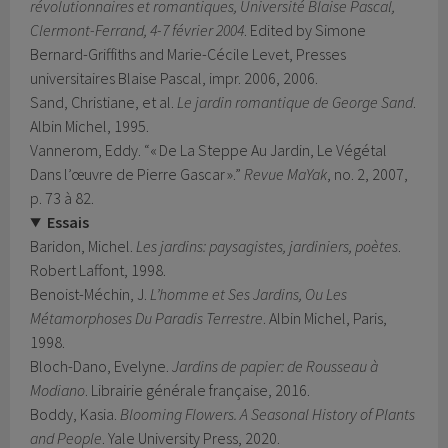
révolutionnaires et romantiques, Université Blaise Pascal,
Clermont-Ferrand, 4-7 février 2004
. Edited by Simone
Bernard-Griffiths and Marie-Cécile Levet, Presses
universitaires Blaise Pascal, impr. 2006, 2006.
Sand, Christiane, et al.
Le jardin romantique de George Sand
.
Albin Michel, 1995.
Vannerom, Eddy. “« De La Steppe Au Jardin, Le Végétal
Dans l’œuvre de Pierre Gascar ».”
Revue MaYak
, no. 2, 2007,
p. 73 à 82.
Essais
Baridon, Michel.
Les jardins: paysagistes, jardiniers, poètes
.
Robert Laffont, 1998.
Benoist-Méchin, J.
L’homme et Ses Jardins, Ou Les
Métamorphoses Du Paradis Terrestre
. Albin Michel, Paris,
1998.
Bloch-Dano, Evelyne.
Jardins de papier: de Rousseau à
Modiano
. Librairie générale française, 2016.
Boddy, Kasia.
Blooming Flowers. A Seasonal History of Plants
and People
. Yale University Press, 2020.