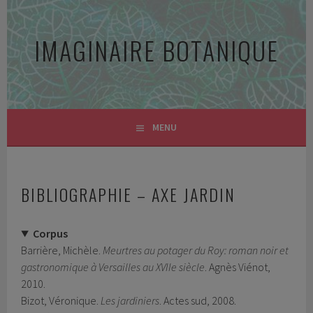
Aller
au
IMAGINAIRE BOTANIQUE
contenu
principal
MENU
BIBLIOGRAPHIE – AXE JARDIN
Corpus
Barrière, Michèle.
Meurtres au potager du Roy: roman noir et
gastronomique à Versailles au XVIIe siècle
. Agnès Viénot,
2010.
Bizot, Véronique.
Les jardiniers
. Actes sud, 2008.