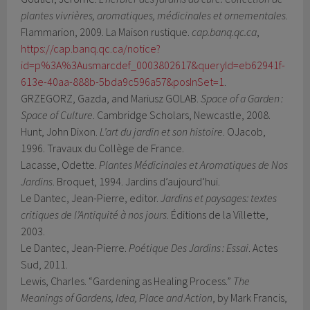
plantes vivrières, aromatiques, médicinales et ornementales
.
Flammarion, 2009. La Maison rustique.
cap.banq.qc.ca
,
https://cap.banq.qc.ca/notice?
id=p%3A%3Ausmarcdef_0003802617&queryId=eb62941f-
613e-40aa-888b-5bda9c596a57&posInSet=1
.
GRZEGORZ, Gazda, and Mariusz GOLAB.
Space of a Garden :
Space of Culture
. Cambridge Scholars, Newcastle, 2008.
Hunt, John Dixon.
L’art du jardin et son histoire
. OJacob,
1996. Travaux du Collège de France.
Lacasse, Odette.
Plantes Médicinales et Aromatiques de Nos
Jardins
. Broquet, 1994. Jardins d’aujourd’hui.
Le Dantec, Jean-Pierre, editor.
Jardins et paysages: textes
critiques de l’Antiquité à nos jours
. Éditions de la Villette,
2003.
Le Dantec, Jean-Pierre.
Poétique Des Jardins : Essai
. Actes
Sud, 2011.
Lewis, Charles. “Gardening as Healing Process.”
The
Meanings of Gardens, Idea, Place and Action
, by Mark Francis,