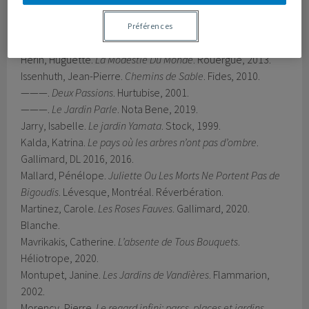
Fortin, Marilyne.
Le Potager
. Québec Amérique, 2017.
Goux, Jean-Paul.
Les Jardins de Morgante
. Payot, 1989.
Préférences
Hautin-Grenier, Pierre.
Les Radis Bleus
. Le dé bleu, 1990.
Hérin, Huguette.
La Modestie Du Monde
. Rouergue, 2013.
Issenhuth, Jean-Pierre.
Chemins de Sable
. Fides, 2010.
———.
Deux Passions
. Hurtubise, 2001.
———.
Le Jardin Parle
. Nota Bene, 2019.
Jarry, Isabelle.
Le jardin Yamata
. Stock, 1999.
Kalda, Katrina.
Le pays où les arbres n’ont pas d’ombre
.
Gallimard, DL 2016, 2016.
Mallard, Pénélope.
Juliette Ou Les Morts Ne Portent Pas de
Bigoudis
. Lévesque, Montréal. Réverbération.
Martinez, Carole.
Les Roses Fauves
. Gallimard, 2020.
Blanche.
Mavrikakis, Catherine.
L’absente de Tous Bouquets
.
Héliotrope, 2020.
Montupet, Janine.
Les Jardins de Vandières
. Flammarion,
2002.
Morency, Pierre.
Le regard infini: parcs, places et jardins