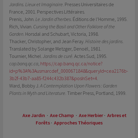
Jardins. Lieux et Imaginaire
. Presses Universitaires de
France, 2001. Perspectives Littéraires.
Prenis, John.
Le Jardin d’herbes
. Éditions de l’Homme, 1995.
Rich, Vivian.
Cursing the Basil and Other Folklore of the
Garden
. Horsdal and Schubart, Victoria, 1998.
Thacker, Christopher, and Jean Feray.
Histoire des jardins
.
Translated by Solange Metzger, Denoë̈l, 1981.
Tournier, Michel.
Jardins de curé
. Actes Sud, 1995.
cap.banq.qc.ca
,
https://cap.banq.qc.ca/notice?
id=p%3A%3Ausmarcdef_0000671848&queryId=cea2176b-
3b2f-43b7-aa85-f244c432b387&posInSet=4
.
Ward, Bobby J.
A Contemplation Upon Flowers : Garden
Plants in Myth and Literature
. Timber Press, Portland, 1999.
Axe Jardin
·
Axe Champ
·
Axe Herbier
·
Arbres et
Forêts
·
Approches Théoriques