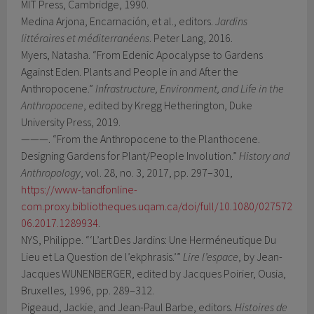
MIT Press, Cambridge, 1990.
Medina Arjona, Encarnación, et al., editors.
Jardins
littéraires et méditerranéens
. Peter Lang, 2016.
Myers, Natasha. “From Edenic Apocalypse to Gardens
Against Eden. Plants and People in and After the
Anthropocene.”
Infrastructure, Environment, and Life in the
Anthropocene
, edited by Kregg Hetherington, Duke
University Press, 2019.
———. “From the Anthropocene to the Planthocene.
Designing Gardens for Plant/People Involution.”
History and
Anthropology
, vol. 28, no. 3, 2017, pp. 297–301,
https://www-tandfonline-
com.proxy.bibliotheques.uqam.ca/doi/full/10.1080/027572
06.2017.1289934
.
NYS, Philippe. “‘L’art Des Jardins: Une Herméneutique Du
Lieu et La Question de l’ekphrasis.’”
Lire l’espace
, by Jean-
Jacques WUNENBERGER, edited by Jacques Poirier, Ousia,
Bruxelles, 1996, pp. 289–312.
Pigeaud, Jackie, and Jean-Paul Barbe, editors.
Histoires de