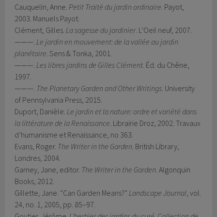
Cauquelin, Anne.
Petit Traité du jardin ordinaire
. Payot,
2003. Manuels Payot.
Clément, Gilles.
La sagesse du jardinier
. L’Oeil neuf, 2007.
———.
Le jardin en mouvement: de la vallée au jardin
planétaire
. Sens & Tonka, 2001.
———.
Les libres jardins de Gilles Clément
. Éd. du Chêne,
1997.
———.
The Planetary Garden and Other Writings
. University
of Pennsylvania Press, 2015.
Duport, Danièle.
Le jardin et la nature: ordre et variété dans
la littérature de la Renaissance
. Librairie Droz, 2002. Travaux
d’humanisme et Renaissance, no 363.
Evans, Roger.
The Writer in the Garden
. British Library,
Londres, 2004.
Garney, Jane, editor.
The Writer in the Garden
. Algonquin
Books, 2012.
Gillette, Jane. “Can Garden Means?”
Landscape Journal
, vol.
24, no. 1, 2005, pp. 85–97.
Goutier, Jérôme.
L’herbier des jardins du curé. Collection de