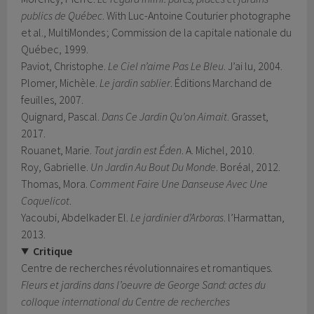
publics de Québec
. With Luc-Antoine Couturier photographe
et al., MultiMondes ; Commission de la capitale nationale du
Québec, 1999.
Paviot, Christophe.
Le Ciel n’aime Pas Le Bleu
. J’ai lu, 2004.
Plomer, Michèle.
Le jardin sablier
. Éditions Marchand de
feuilles, 2007.
Quignard, Pascal.
Dans Ce Jardin Qu’on Aimait
. Grasset,
2017.
Rouanet, Marie.
Tout jardin est Éden
. A. Michel, 2010.
Roy, Gabrielle.
Un Jardin Au Bout Du Monde
. Boréal, 2012.
Thomas, Mora.
Comment Faire Une Danseuse Avec Une
Coquelicot
.
Yacoubi, Abdelkader El.
Le jardinier d’Arboras
. l’Harmattan,
2013.
Critique
Centre de recherches révolutionnaires et romantiques.
Fleurs et jardins dans l’oeuvre de George Sand: actes du
colloque international du Centre de recherches