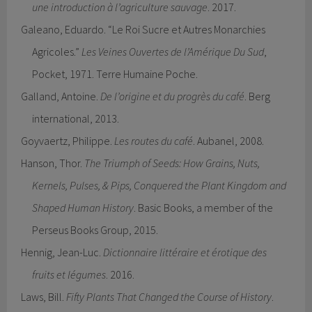
une introduction à l’agriculture sauvage
. 2017.
Galeano, Eduardo. “Le Roi Sucre et Autres Monarchies
Agricoles.”
Les Veines Ouvertes de l’Amérique Du Sud
,
Pocket, 1971. Terre Humaine Poche.
Galland, Antoine.
De l’origine et du progrès du café
. Berg
international, 2013.
Goyvaertz, Philippe.
Les routes du café
. Aubanel, 2008.
Hanson, Thor.
The Triumph of Seeds: How Grains, Nuts,
Kernels, Pulses, & Pips, Conquered the Plant Kingdom and
Shaped Human History
. Basic Books, a member of the
Perseus Books Group, 2015.
Hennig, Jean-Luc.
Dictionnaire littéraire et érotique des
fruits et légumes
. 2016.
Laws, Bill.
Fifty Plants That Changed the Course of History
.