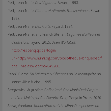
Pelt, Jean-Marie.
Des Légumes
. Fayard, 1993.
Pelt, Jean-Marie.
Plantes et Aliments Transgéniques
. Fayard,
1998.
Pelt, Jean-Marie.
Des Fruits
. Fayard, 1994.
Pelt, Jean-Marie, and Franck Steffan.
Légumes d’ailleurs et
d’autrefois
. Fayard, 2015.
Open WorldCat
,
http://res.banq.qc.ca/login?
url=http://www.numilog.com/bibliotheque/bnquebec/fi
che_livre.asp?idprod=649266
.
Rabhi, Pierre.
Du Sahara aux Cévennes ou La reconquête du
songe
. Albin Michel, 1995.
Sedgewick, Augustine.
Coffeeland. One Man’s Dark Empire
and the Making of Our Favorite Drug
. Penguin Press, 2020.
Shiva, Vandana.
Monocultures of the Mind: Perspectives on