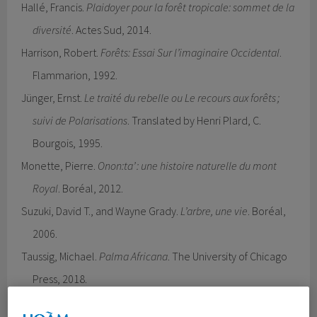
Hallé, Francis.
Plaidoyer pour la forêt tropicale: sommet de la
diversité
. Actes Sud, 2014.
Harrison, Robert.
Forêts: Essai Sur l’imaginaire Occidental
.
Flammarion, 1992.
Jünger, Ernst.
Le traité du rebelle ou Le recours aux forêts ;
suivi de Polarisations
. Translated by Henri Plard, C.
Bourgois, 1995.
Monette, Pierre.
Onon:ta’ : une histoire naturelle du mont
Royal
. Boréal, 2012.
Suzuki, David T., and Wayne Grady.
L’arbre, une vie
. Boréal,
2006.
Taussig, Michael.
Palma Africana
. The University of Chicago
Press, 2018.
White, Kenneth. “« Philosophie de La Forêt ».”
Carnet No. 1
,