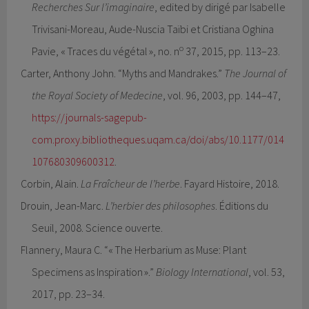
Recherches Sur l’imaginaire
, edited by dirigé par Isabelle
Trivisani-Moreau, Aude-Nuscia Taïbi et Cristiana Oghina
o
Pavie, « Traces du végétal », no. n
37, 2015, pp. 113–23.
Carter, Anthony John. “Myths and Mandrakes.”
The Journal of
the Royal Society of Medecine
, vol. 96, 2003, pp. 144–47,
https://journals-sagepub-
com.proxy.bibliotheques.uqam.ca/doi/abs/10.1177/014
107680309600312
.
Corbin, Alain.
La Fraîcheur de l’herbe
. Fayard Histoire, 2018.
Drouin, Jean-Marc.
L’herbier des philosophes
. Éditions du
Seuil, 2008. Science ouverte.
Flannery, Maura C. “« The Herbarium as Muse: Plant
Specimens as Inspiration ».”
Biology International
, vol. 53,
2017, pp. 23–34.