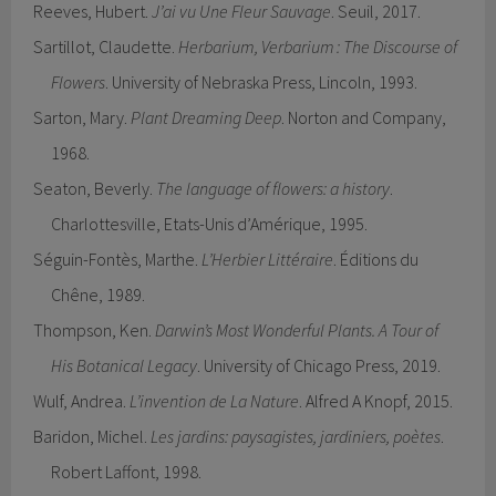
Reeves, Hubert.
J’ai vu Une Fleur Sauvage
. Seuil, 2017.
Sartillot, Claudette.
Herbarium, Verbarium : The Discourse of
Flowers
. University of Nebraska Press, Lincoln, 1993.
Sarton, Mary.
Plant Dreaming Deep
. Norton and Company,
1968.
Seaton, Beverly.
The language of flowers: a history
.
Charlottesville, Etats-Unis d’Amérique, 1995.
Séguin-Fontès, Marthe.
L’Herbier Littéraire
. Éditions du
Chêne, 1989.
Thompson, Ken.
Darwin’s Most Wonderful Plants. A Tour of
His Botanical Legacy
. University of Chicago Press, 2019.
Wulf, Andrea.
L’invention de La Nature
. Alfred A Knopf, 2015.
Baridon, Michel.
Les jardins: paysagistes, jardiniers, poètes
.
Robert Laffont, 1998.