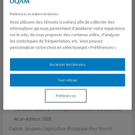
1994.
Wohlleben, Peter.
La Vie Secrète Des Arbres. Découvertes
Préférences en matière de témoins
Nous utilisons des témoins (cookies) afin de collecter des
d’un Monde Caché
. Multimondes, 2015.
informations qui nous permettent d’améliorer votre expérience
Beaujard, Philippe.
Histoire et Voyages Des Plantes Cultivées
sur le site, de vous proposer des contenus vidéo, d’analyser
les statistiques de fréquentation, etc. Vous pouvez
À Madagascar: Avant Le XVIe Siècle
. Karthala, 2017.
personnaliser votre choix en sélectionnant « Préférences ».
Hommes et Sociétés.
Besson, Yvan. “Une Histoire d’exigences : Philosophie et
Autoriser les témoins
Agrobiologie. L’actualité de La Pensée Des Fondateurs
de l’agriculture Biologique Pour Son Contemporain.”
Tout refuser
Innovations Agronomques
, no. 4, 2009, pp. 329–62.
Préférences
Candolle (de), Alphonse Pyrame.
Origine Des Plantes
Cultivées. Cultures, Techniques et Discours
. 3rd ed., Félix
Alcan éditeur, 1886.
Caplat, Jacques.
L’agriculture Biologique Pour Nourrir