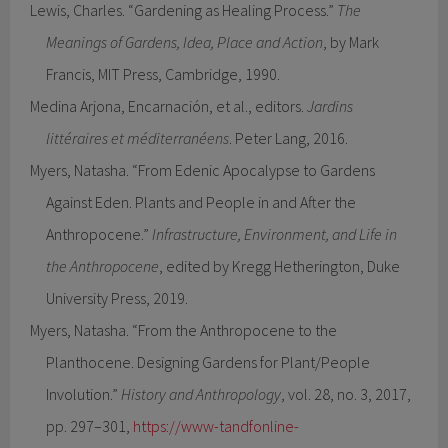
Lewis, Charles. “Gardening as Healing Process.”
The
Meanings of Gardens, Idea, Place and Action
, by Mark
Francis, MIT Press, Cambridge, 1990.
Medina Arjona, Encarnación, et al., editors.
Jardins
littéraires et méditerranéens
. Peter Lang, 2016.
Myers, Natasha. “From Edenic Apocalypse to Gardens
Against Eden. Plants and People in and After the
Anthropocene.”
Infrastructure, Environment, and Life in
the Anthropocene
, edited by Kregg Hetherington, Duke
University Press, 2019.
Myers, Natasha. “From the Anthropocene to the
Planthocene. Designing Gardens for Plant/People
Involution.”
History and Anthropology
, vol. 28, no. 3, 2017,
pp. 297–301,
https://www-tandfonline-