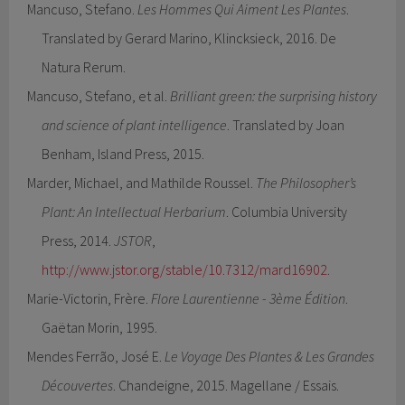
Mancuso, Stefano.
Les Hommes Qui Aiment Les Plantes
.
Translated by Gerard Marino, Klincksieck, 2016. De
Natura Rerum.
Mancuso, Stefano, et al.
Brilliant green: the surprising history
and science of plant intelligence
. Translated by Joan
Benham, Island Press, 2015.
Marder, Michael, and Mathilde Roussel.
The Philosopher’s
Plant: An Intellectual Herbarium
. Columbia University
Press, 2014.
JSTOR
,
http://www.jstor.org/stable/10.7312/mard16902
.
Marie-Victorin, Frère.
Flore Laurentienne - 3ème Édition
.
Gaëtan Morin, 1995.
Mendes Ferrão, José E.
Le Voyage Des Plantes & Les Grandes
Découvertes
. Chandeigne, 2015. Magellane / Essais.