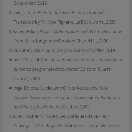
Biodiversity
. 2016.
Walvin, James.
Histoire Du Sucre, Histoire Du Monde
.
Translated by Philippe Pignarre, La Découverte, 2020.
Weaver, William Woys.
100 Vegetables and Where They Came
From
. 1st ed, Algonquin Books of Chapel Hill, 2000.
Wild, Antony.
Black Gold: The Dark History of Coffee
. 2019.
Allain, Y. M., et al.
Passions botaniques: naturalistes voyageurs
au temps des grandes découvertes :
Éditions “Ouest-
France,” 2008.
Allorge-Boiteau, Lucile, and Olivier Ikor.
La fabuleuse
odyssée des plantes: Les botanistes voyageurs, les Jardins
des Plantes, les Herbiers
. JC Lattès, 2003.
Bouvet, Rachel. “« Traces Géopoétiques d’une Fleur
Sauvage : La Solidago et Les Arts Forestiers ».”
Nouvelles