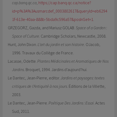
cap.banq.qc.ca
,
https://cap.banq.qc.ca/notice?
id=p%3A%3Ausmarcdef_0003802617&queryId=eb6294
1f-613e-40aa-888b-5bda9c596a57&posInSet=1
.
GRZEGORZ, Gazda, and Mariusz GOLAB.
Space of a Garden :
Space of Culture
. Cambridge Scholars, Newcastle, 2008.
Hunt, John Dixon.
L’art du jardin et son histoire
. OJacob,
1996. Travaux du Collège de France.
Lacasse, Odette.
Plantes Médicinales et Aromatiques de Nos
Jardins
. Broquet, 1994. Jardins d’aujourd’hui.
Le Dantec, Jean-Pierre, editor.
Jardins et paysages: textes
critiques de l’Antiquité à nos jours
. Éditions de la Villette,
2003.
Le Dantec, Jean-Pierre.
Poétique Des Jardins : Essai
. Actes
Sud, 2011.