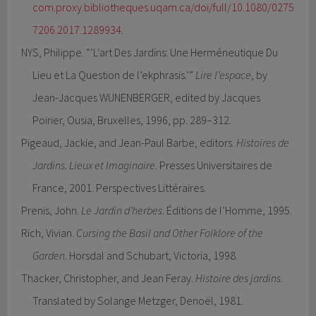
com.proxy.bibliotheques.uqam.ca/doi/full/10.1080/0275
7206.2017.1289934
.
NYS, Philippe. “‘L’art Des Jardins: Une Herméneutique Du
Lieu et La Question de l’ekphrasis.’”
Lire l’espace
, by
Jean-Jacques WUNENBERGER, edited by Jacques
Poirier, Ousia, Bruxelles, 1996, pp. 289–312.
Pigeaud, Jackie, and Jean-Paul Barbe, editors.
Histoires de
Jardins. Lieux et Imaginaire
. Presses Universitaires de
France, 2001. Perspectives Littéraires.
Prenis, John.
Le Jardin d’herbes
. Éditions de l’Homme, 1995.
Rich, Vivian.
Cursing the Basil and Other Folklore of the
Garden
. Horsdal and Schubart, Victoria, 1998.
Thacker, Christopher, and Jean Feray.
Histoire des jardins
.
Translated by Solange Metzger, Denoë̈l, 1981.