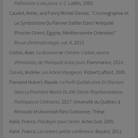
Préhistoire à nos jours
. J.-C. Lattès, 2000.
Caudet, Annie, and Fanny Michel-Dansac. “L’iconographie et
Le Symbolisme Du Palmier Dattier Dans l’Antiqutié
(Proche-Orient, Égypte, Méditerrannée Orientale).”
Revue d’ethnoécologie
, vol. 4, 2013.
Corbin, Alain.
La douceur de l’ombre: L’arbre, source
d’émotions, de l’Antiquité à nos jours
. Flammarion, 2014.
Corvol, Andrée.
Les Arbres Voyageurs
. Robert Laffont, 2005.
Flamand-Hubert, Maude.
La Forêt Québécoisie En Discours
Dans La Première Moitié Du XXè Siècle: Représentations
Politiques et Littéraires.
2017. Université du Québec à
Rimouski et Université Paris-Sorbonne, Thèse.
Hallé, Francis.
Plaidoyer pour l’arbre
. Actes Sud, 2005.
Hallé, Francis.
Les arbres: petite conférence
. Bayard, 2011.