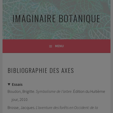
Aller
au
IMAGINAIRE BOTANIQUE
contenu
principal
MENU
BIBLIOGRAPHIE DES AXES
Essais
Boudon, Brigitte.
Symbolisme de l’arbre
. Édition du Huitième
jour, 2010.
Brosse, Jacques.
L’aventure des forêts en Occident: de la