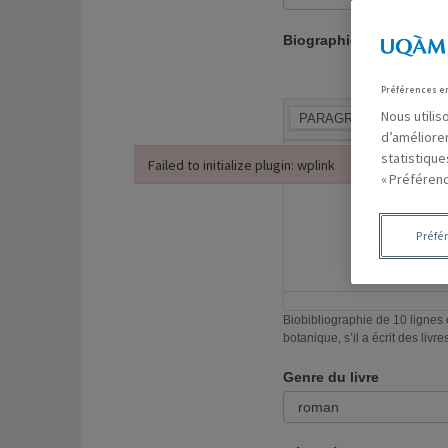
Biographie de l'auteur
Préférences e
Nous utili
PARAGRAPHE
d’améliore
statistiqu
Failed to initialize plugin: wplink
« Préférenc
Failed to initialize plugin: wplink
Préfé
Biobibliographie de 10 lignes orientées vers les plantes. Me
botanique, s’il a écrit des livres
Genre du livre
Genre