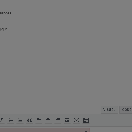
ssances
ique
VISUEL
CODE
×