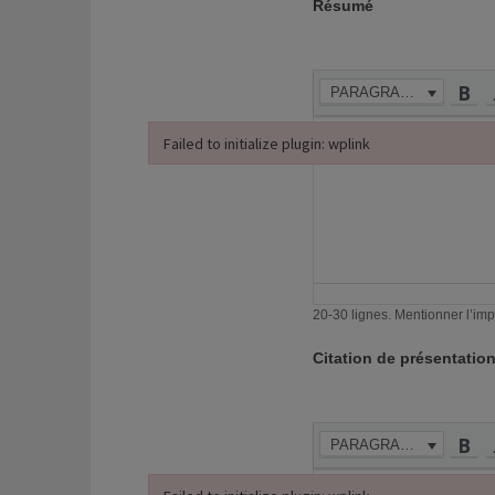
Résumé
du
livre
PARAGRAPHE
Failed to initialize plugin: wplink
Failed to initialize plugin: wplink
20-30 lignes. Mentio
Citation de présentatio
PARAGRAPHE