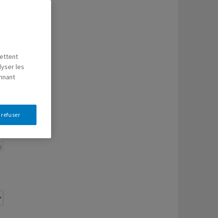
mettent
lyser les
onnant
 refuser