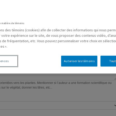
VISUEL
CODE
n matière de témoins
sons des témoins (cookies) afin de collecter des informations qui nous per
r votre expérience sur le site, de vous proposer des contenus vidéo, d’ana
×
es de fréquentation, etc. Vous pouvez personnaliser votre choix en sélecti
es ».
rences
Autoriser les témoins
Tout
ntionner si l’auteur a une formation scientifique ou
 sur le végétal, donner les titres, etc...