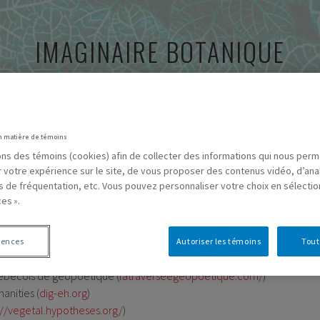
IMAGINAIRE BOTANIQUE
CARTOGRAPHIES
RESSOURCES
BIBLIOGRAPHIE
A
n matière de témoins
sons des témoins (cookies) afin de collecter des informations qui nous per
r votre expérience sur le site, de vous proposer des contenus vidéo, d’ana
es de fréquentation, etc. Vous pouvez personnaliser votre choix en sélecti
es ».
disciplinaire sur le végétal et l’environnement (GRIVE)
rences
Autoriser les témoins
Tout
uébécois de géopoétique (
latraverseegeopoetique.com/
)
anities (
dig-eh.org
)
://vegetal.hypotheses.org/
)