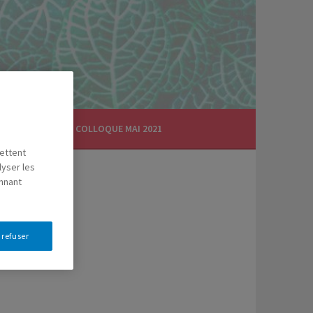
CTUALITÉS
COLLOQUE MAI 2021
mettent
lyser les
onnant
 refuser