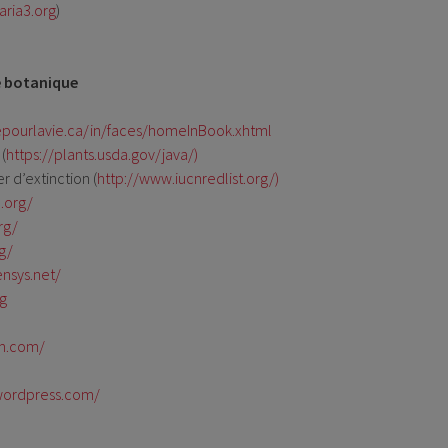
aria3.org
)
e botanique
cepourlavie.ca/in/faces/homeInBook.xhtml
(
https://plants.usda.gov/java/)
r d’extinction (
http://www.iucnredlist.org/)
.org/
rg/
g/
nsys.net/
rg
um.com/
wordpress.com/