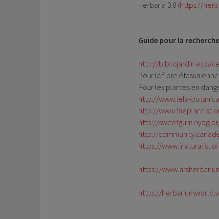
Herbaria 3.0 (
https://herb
Guide pour la recherch
http://bibliojardin.espa
Pour la flore étasunienne 
Pour les plantes en dange
http://www.tela-botanica
http://www.theplantlist.o
http://sweetgum.nybg.or
http://community.canade
https://www.inaturalist.o
https://www.arsherbari
https://herbariumworld.