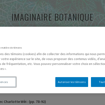
IMAGINAIRE BOTANIQUE
CARTOGRAPHIES
RESSOURCES
BIBLIOGRAPHIE
A
n matière de témoins
sons des témoins (cookies) afin de collecter des informations qui nous per
r votre expérience sur le site, de vous proposer des contenus vidéo, d’ana
es de fréquentation, etc. Vous pouvez personnaliser votre choix en sélecti
es ».
ES
rences
Autoriser les témoins
Tout
 Charlotte Wèi : (pp. 78-92)