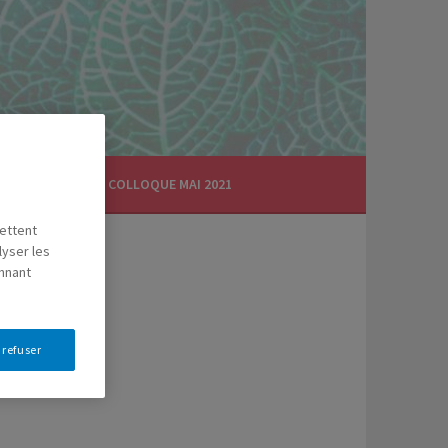
CTUALITÉS
COLLOQUE MAI 2021
mettent
lyser les
onnant
 refuser