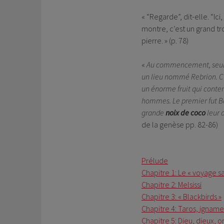
« “Regarde”, dit-elle. “Ic
montre, c’est un grand tro
pierre. » (p. 78)
«
Au commencement, seule e
un lieu nommé Rebrion. C’
un énorme fruit qui contena
hommes. Le premier fut Ba
grande
noix de coco
leur d
de la genèse pp. 82-86)
Prélude
Chapitre 1: Le « voyage sa
Chapitre 2: Melsissi
Chapitre 3: « Blackbirds »
Chapitre 4: Taros, igname
Chapitre 5: Dieu, dieux, 