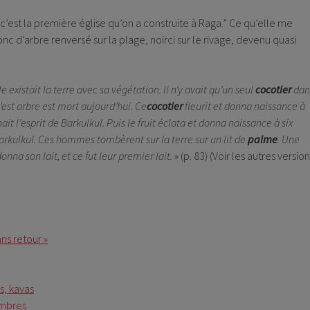
i, c’est la première église qu’on a construite à Raga.” Ce qu’elle me
nc d’arbre renversé sur la plage, noirci sur le rivage, devenu quasi
xistait la terre avec sa végétation. Il n’y avait qu’un seul
cocotier
dan
est arbre est mort aujourd’hui. Ce
cocotier
fleurit et donna naissance à
it l’esprit de Barkulkul. Puis le fruit éclata et donna naissance à six
rkulkul. Ces hommes tombèrent sur la terre sur un lit de
palme
. Une
onna son lait, et ce fut leur premier lait.
» (p. 83) (Voir les autres versio
ns retour »
s, kavas
ombres