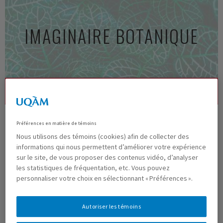
Aller
au
IMAGINAIRE BOTANIQUE
contenu
principal
MENU
Préférences en matière de témoins
SCILLE DE SIBÉRIE
Nous utilisons des témoins (cookies) afin de collecter des
informations qui nous permettent d’améliorer votre expérience
sur le site, de vous proposer des contenus vidéo, d’analyser
Scilla siberica
les statistiques de fréquentation, etc. Vous pouvez
personnaliser votre choix en sélectionnant « Préférences ».
bulbe
minuscul
Autoriser les témoins
e