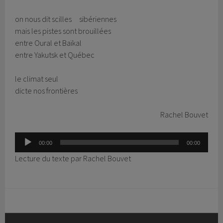
on nous dit scilles sibériennes
mais les pistes sont brouillées
entre Oural et Baïkal
entre Yakutsk et Québec
le climat seul
dicte nos frontières
Rachel Bouvet
Lecteur
00:00
00:00
audio
Lecture du texte par Rachel Bouvet