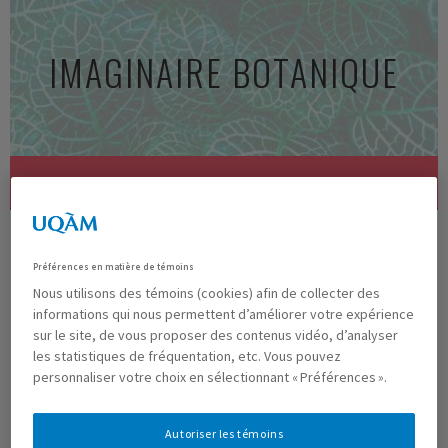
Aller
au
IMAGINAIRE BOTANIQUE
contenu
principal
MENU
15A PHOTO22
Préférences en matière de témoins
Nous utilisons des témoins (cookies) afin de collecter des
informations qui nous permettent d’améliorer votre expérience
Previous
Next
sur le site, de vous proposer des contenus vidéo, d’analyser
les statistiques de fréquentation, etc. Vous pouvez
Publié
mai 13, 2021
à
730 × 541
dans
Exposition virtuelle
personnaliser votre choix en sélectionnant « Préférences ».
Autoriser les témoins