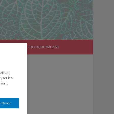
CTUALITÉS
COLLOQUE MAI 2021
mettent
lyser les
onnant
 refuser