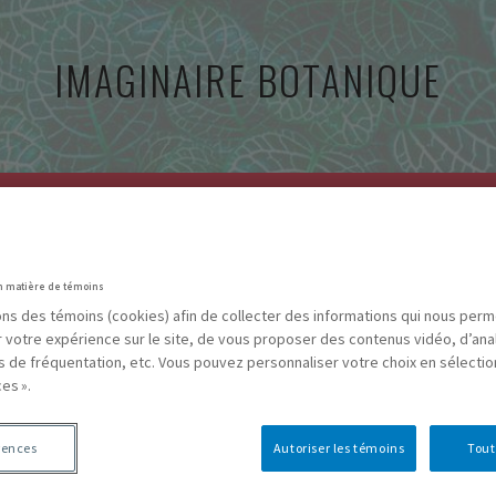
IMAGINAIRE BOTANIQUE
CARTOGRAPHIES
RESSOURCES
BIBLIOGRAPHIE
A
n matière de témoins
sons des témoins (cookies) afin de collecter des informations qui nous per
r votre expérience sur le site, de vous proposer des contenus vidéo, d’ana
es de fréquentation, etc. Vous pouvez personnaliser votre choix en sélecti
Next
es ».
rences
Autoriser les témoins
Tout