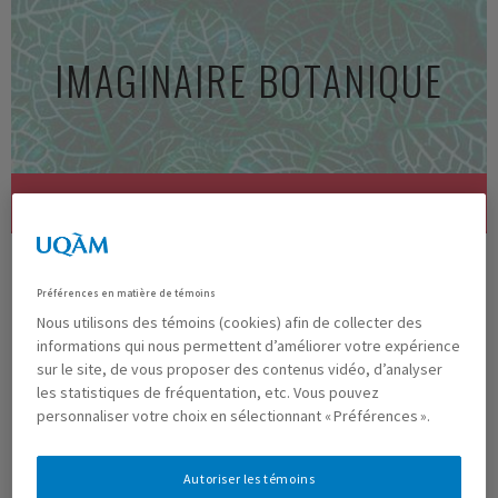
Aller
au
IMAGINAIRE BOTANIQUE
contenu
principal
MENU
Préférences en matière de témoins
3 PHOTO4
Nous utilisons des témoins (cookies) afin de collecter des
informations qui nous permettent d’améliorer votre expérience
sur le site, de vous proposer des contenus vidéo, d’analyser
Previous
Next
les statistiques de fréquentation, etc. Vous pouvez
Publié
mai 13, 2021
à
1024 × 692
dans
Exposition virtuelle
personnaliser votre choix en sélectionnant « Préférences ».
Autoriser les témoins