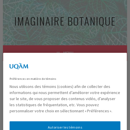
Aller
au
IMAGINAIRE BOTANIQUE
contenu
principal
MENU
5A PHOTO20
Préférences en matière de témoins
Nous utilisons des témoins (cookies) afin de collecter des
informations qui nous permettent d’améliorer votre expérience
Previous
Next
sur le site, de vous proposer des contenus vidéo, d’analyser
Publié
mai 13, 2021
à
857 × 700
dans
Exposition virtuelle
les statistiques de fréquentation, etc. Vous pouvez
personnaliser votre choix en sélectionnant « Préférences ».
Autoriser les témoins