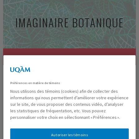
Aller
au
IMAGINAIRE BOTANIQUE
contenu
principal
MENU
10 PHOTO13
Préférences en matière de témoins
Nous utilisons des témoins (cookies) afin de collecter des
informations qui nous permettent d’améliorer votre expérience
Previous
Next
sur le site, de vous proposer des contenus vidéo, d’analyser
les statistiques de fréquentation, etc. Vous pouvez
Publié
mai 13, 2021
à
1024 × 768
dans
Exposition virtuelle
personnaliser votre choix en sélectionnant « Préférences ».
Autoriser les témoins